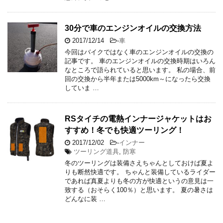
30分で車のエンジンオイルの交換方法
2017/12/14
-
車
今回はバイクではなく車のエンジンオイルの交換の
記事です。 車のエンジンオイルの交換時期はいろん
なところで語られていると思います。 私の場合、前
回の交換から半年または5000km～になったら交換
していま …
RSタイチの電熱インナージャケットはお
すすめ！冬でも快適ツーリング！
2017/12/02
-
インナー
ツーリング道具
,
防寒
冬のツーリングは装備さえちゃんとしておけば夏よ
りも断然快適です。 ちゃんと装備しているライダー
であれば真夏よりも冬の方が快適というの意見は一
致する（おそらく100％）と思います。 夏の暑さは
どんなに装 …