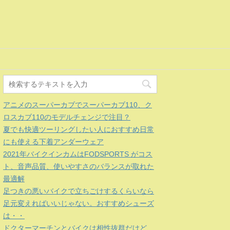
アニメのスーパーカブでスーパーカブ110、ク
ロスカブ110のモデルチェンジで注目？
夏でも快適ツーリングしたい人におすすめ日常
にも使える下着アンダーウェア
2021年バイクインカムはFODSPORTS がコス
ト、音声品質、使いやすさのバランスが取れた
最適解
足つきの悪いバイクで立ちごけするくらいなら
足元変えればいいじゃない。おすすめシューズ
は・・
ドクターマーチンとバイクは相性抜群だけど、