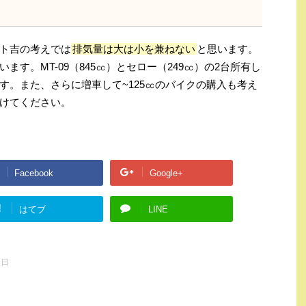
ト吉の考えでは
排気量は大は小を兼ねない
と思います。
す。MT-09（845㏄）とセロー（249㏄）の2台所有し
す。また、さらに増車して~125㏄のバイクの購入も考え
けてください。
Facebook
Google+
!
はてブ
LINE
3日