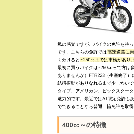
私の感覚ですが、バイクの免許を持っ
です。こちらの免許では
高速道路に
く分けると
~250㏄までは車検があり
最初に買うバイクは~250ccって方
ありませんが）FTR223（生産終了
結構振動がありなれるまで少し怖いで
タイプ、アメリカン、ビックスクータ
魅力的です。最近ではAT限定免許も
でできることなら普通二輪免許を取得
400㏄～の特徴