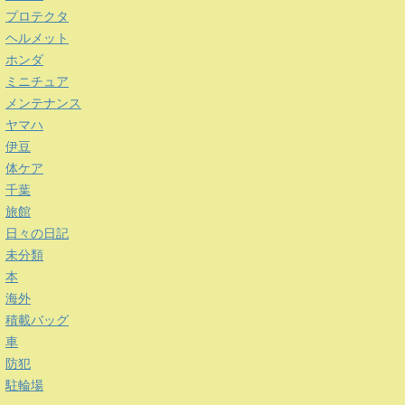
プロテクタ
ヘルメット
ホンダ
ミニチュア
メンテナンス
ヤマハ
伊豆
体ケア
千葉
旅館
日々の日記
未分類
本
海外
積載バッグ
車
防犯
駐輪場