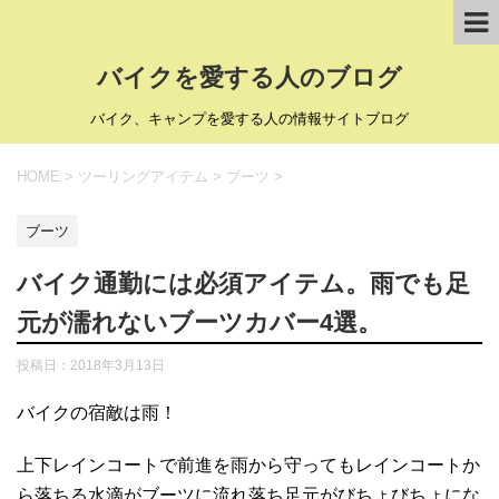
バイクを愛する人のブログ
バイク、キャンプを愛する人の情報サイトブログ
HOME
>
ツーリングアイテム
>
ブーツ
>
ブーツ
バイク通勤には必須アイテム。雨でも足
元が濡れないブーツカバー4選。
投稿日：
2018年3月13日
バイクの宿敵は雨！
上下レインコートで前進を雨から守ってもレインコートか
ら落ちる水滴がブーツに流れ落ち足元がびちょびちょにな