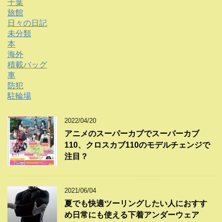
千葉
旅館
日々の日記
未分類
本
海外
積載バッグ
車
防犯
駐輪場
2022/04/20
アニメのスーパーカブでスーパーカブ
110、クロスカブ110のモデルチェンジで
注目？
2021/06/04
夏でも快適ツーリングしたい人におすす
め日常にも使える下着アンダーウェア