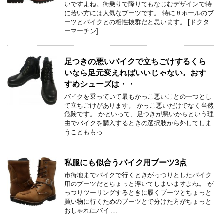
いですよね。街乗りで降りてもなじむデザインで特
に若い方には人気なブーツです。 特に８ホールのブ
ーツとバイクとの相性抜群だと思います。 [ドクタ
ーマーチン] …
足つきの悪いバイクで立ちごけするくら
いなら足元変えればいいじゃない。おす
すめシューズは・・
バイクを乗っていて最もかっこ悪いことの一つとし
て立ちごけがあります。 かっこ悪いだけでなく当然
危険です。 かといって、足つきが悪いからという理
由でバイクを購入するときの選択肢から外してしま
うことももっ …
私服にも似合うバイク用ブーツ3点
市街地までバイクで行くときがっつりとしたバイク
用のブーツだとちょっと浮いてしまいますよね。 が
っつりツーリングするときに履くブーツとちょっと
買い物に行くためのブーツとで分けた方がちょっと
おしゃれにバイ …