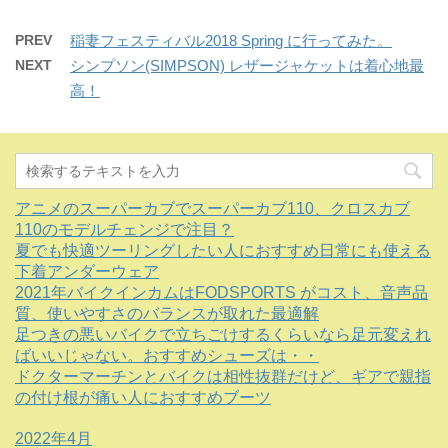
PREV
稲妻フェスティバル2018 Spring に行ってみた。
NEXT
シンプソン(SIMPSON) レザージャケットは着心地最
高！
アニメのスーパーカブでスーパーカブ110、クロスカブ
110のモデルチェンジで注目？
夏でも快適ツーリングしたい人におすすめ日常にも使える
下着アンダーウェア
2021年バイクインカムはFODSPORTS がコスト、音声品
質、使いやすさのバランスが取れた最適解
足つきの悪いバイクで立ちごけするくらいなら足元変えれ
ばいいじゃない。おすすめシューズは・・
ドクターマーチンとバイクは相性抜群だけど、ギアで親指
の付け根が痛い人におすすめブーツ
2022年4月