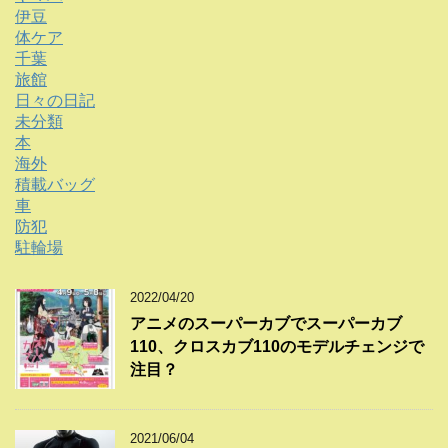
伊豆
体ケア
千葉
旅館
日々の日記
未分類
本
海外
積載バッグ
車
防犯
駐輪場
2022/04/20
アニメのスーパーカブでスーパーカブ
110、クロスカブ110のモデルチェンジで
注目？
2021/06/04