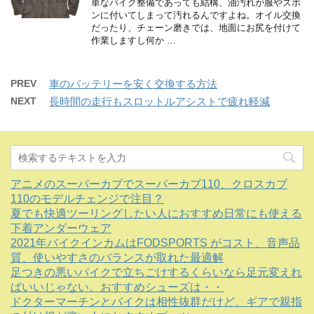
単なバイク整備であっても結構、油汚れが服やズボ
ンに付いてしまって汚れるんですよね。オイル交換
だったり、チェーン磨きでは、地面にお尻を付けて
作業しますし何か …
PREV
車のバッテリーを安く交換する方法
NEXT
長時間の走行もスロットルアシストで疲れ軽減
アニメのスーパーカブでスーパーカブ110、クロスカブ
110のモデルチェンジで注目？
夏でも快適ツーリングしたい人におすすめ日常にも使える
下着アンダーウェア
2021年バイクインカムはFODSPORTS がコスト、音声品
質、使いやすさのバランスが取れた最適解
足つきの悪いバイクで立ちごけするくらいなら足元変えれ
ばいいじゃない。おすすめシューズは・・
ドクターマーチンとバイクは相性抜群だけど、ギアで親指