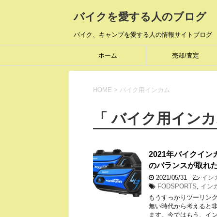
バイクを愛する人のブログ
バイク、キャンプを愛する人の情報サイトブログ
ホーム
売却/査定
HOME
>
バイク用インカム
「 バイク用インカ
2021年バイクイン
のバランスが取れ
2021/05/31
-
イン
FODSPORTS
,
イン
もうすっかりツーリング
無い時代から考えると
ます。今ではもう、イン