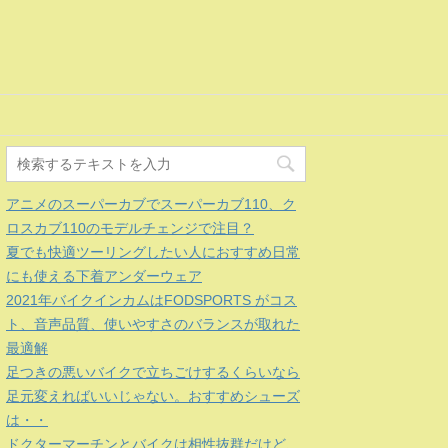
アニメのスーパーカブでスーパーカブ110、ク
ロスカブ110のモデルチェンジで注目？
夏でも快適ツーリングしたい人におすすめ日常
にも使える下着アンダーウェア
2021年バイクインカムはFODSPORTS がコス
ト、音声品質、使いやすさのバランスが取れた
最適解
足つきの悪いバイクで立ちごけするくらいなら
足元変えればいいじゃない。おすすめシューズ
は・・
ドクターマーチンとバイクは相性抜群だけど、