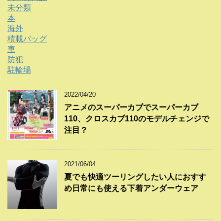
未分類
本
海外
積載バッグ
車
防犯
駐輪場
2022/04/20
アニメのスーパーカブでスーパーカブ
110、クロスカブ110のモデルチェンジで
注目？
2021/06/04
夏でも快適ツーリングしたい人におすす
め日常にも使える下着アンダーウェア