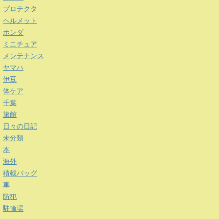
プロテクタ
ヘルメット
ホンダ
ミニチュア
メンテナンス
ヤマハ
伊豆
体ケア
千葉
旅館
日々の日記
未分類
本
海外
積載バッグ
車
防犯
駐輪場