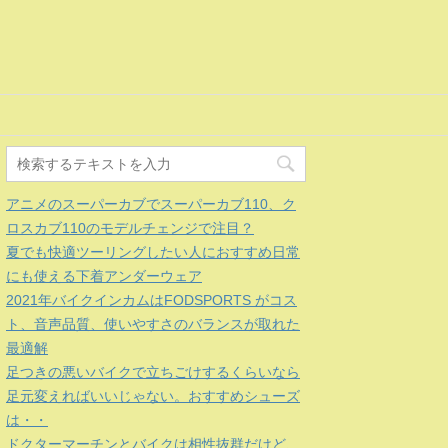
アニメのスーパーカブでスーパーカブ110、ク
ロスカブ110のモデルチェンジで注目？
夏でも快適ツーリングしたい人におすすめ日常
にも使える下着アンダーウェア
2021年バイクインカムはFODSPORTS がコス
ト、音声品質、使いやすさのバランスが取れた
最適解
足つきの悪いバイクで立ちごけするくらいなら
足元変えればいいじゃない。おすすめシューズ
は・・
ドクターマーチンとバイクは相性抜群だけど、