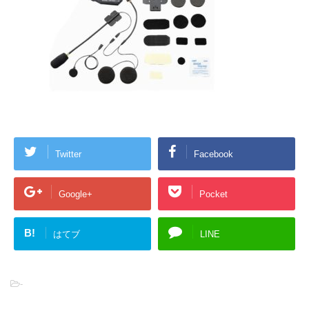
Twitter
Facebook
Google+
Pocket
B!
はてブ
LINE
-