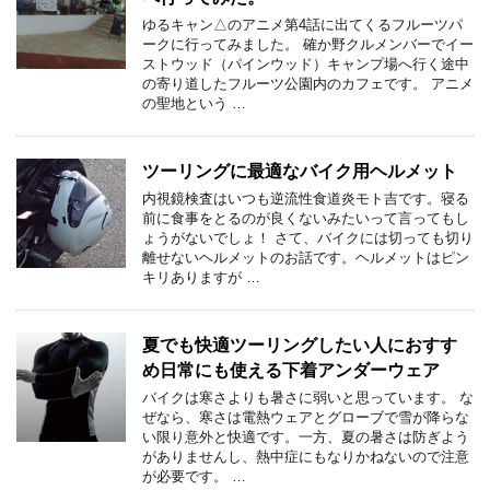
ゆるキャン△のアニメ第4話に出てくるフルーツパ
ークに行ってみました。 確か野クルメンバーでイー
ストウッド（パインウッド）キャンプ場へ行く途中
の寄り道したフルーツ公園内のカフェです。 アニメ
の聖地という …
ツーリングに最適なバイク用ヘルメット
内視鏡検査はいつも逆流性食道炎モト吉です。寝る
前に食事をとるのが良くないみたいって言ってもし
ょうがないでしょ！ さて、バイクには切っても切り
離せないヘルメットのお話です。ヘルメットはピン
キリありますが …
夏でも快適ツーリングしたい人におすす
め日常にも使える下着アンダーウェア
バイクは寒さよりも暑さに弱いと思っています。 な
ぜなら、寒さは電熱ウェアとグローブで雪が降らな
い限り意外と快適です。一方、夏の暑さは防ぎよう
がありませんし、熱中症にもなりかねないので注意
が必要です。 …