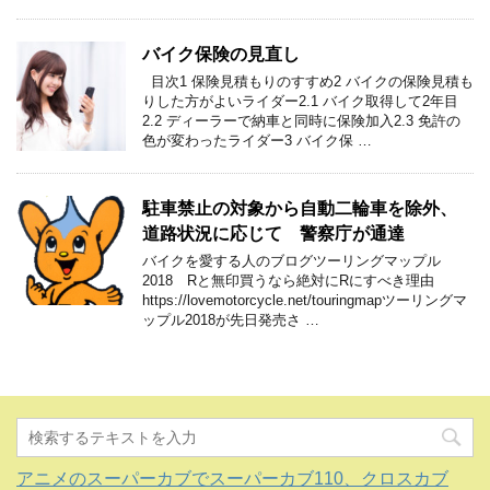
バイク保険の見直し
目次1 保険見積もりのすすめ2 バイクの保険見積も
りした方がよいライダー2.1 バイク取得して2年目
2.2 ディーラーで納車と同時に保険加入2.3 免許の
色が変わったライダー3 バイク保 …
駐車禁止の対象から自動二輪車を除外、
道路状況に応じて 警察庁が通達
バイクを愛する人のブログツーリングマップル
2018 Rと無印買うなら絶対にRにすべき理由
https://lovemotorcycle.net/touringmapツーリングマ
ップル2018が先日発売さ …
アニメのスーパーカブでスーパーカブ110、クロスカブ