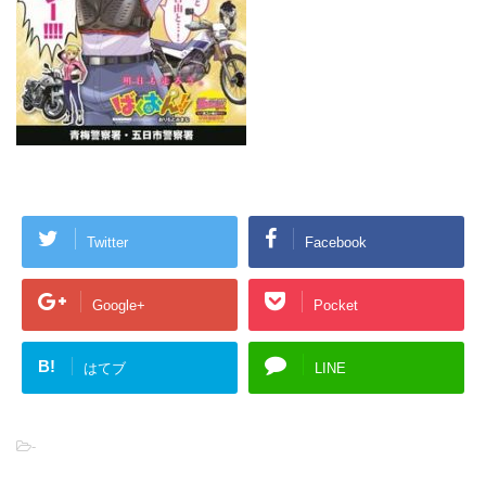
Twitter
Facebook
Google+
Pocket
B!
はてブ
LINE
-