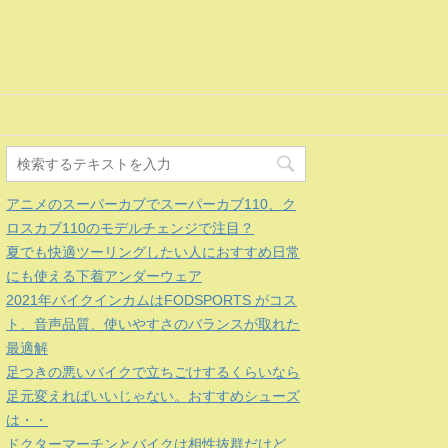
アニメのスーパーカブでスーパーカブ110、ク
ロスカブ110のモデルチェンジで注目？
夏でも快適ツーリングしたい人におすすめ日常
にも使える下着アンダーウェア
2021年バイクインカムはFODSPORTS がコス
ト、音声品質、使いやすさのバランスが取れた
最適解
足つきの悪いバイクで立ちごけするくらいなら
足元変えればいいじゃない。おすすめシューズ
は・・
ドクターマーチンとバイクは相性抜群だけど、