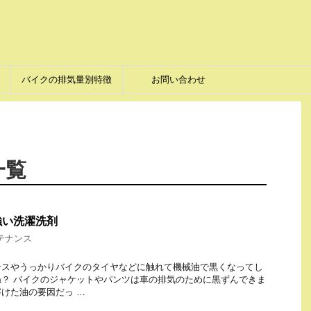
バイクの排気量別特徴
お問い合わせ
一覧
強い洗濯洗剤
テナンス
ンスやうっかりバイクのタイヤなどに触れて機械油で黒くなってし
？ バイクのジャケットやパンツは車の排気のために黒ずんできま
けた油の要因だっ …