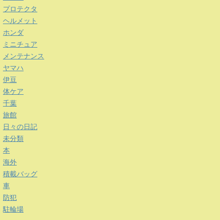
プロテクタ
ヘルメット
ホンダ
ミニチュア
メンテナンス
ヤマハ
伊豆
体ケア
千葉
旅館
日々の日記
未分類
本
海外
積載バッグ
車
防犯
駐輪場