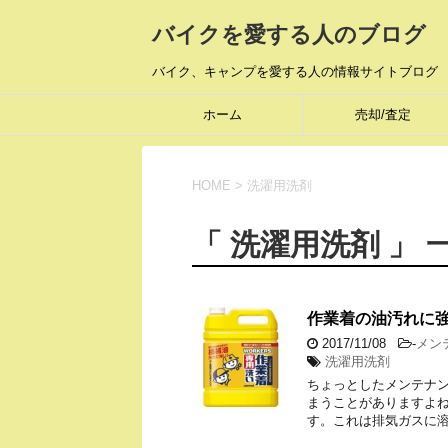
バイクを愛する人のブログ
バイク、キャンプを愛する人の情報サイトブログ
ホーム
売却/査定
HOME
>
洗濯用洗剤
「 洗濯用洗剤 」 
作業着の油汚れに
2017/11/08
-
メン
洗濯用洗剤
ちょっとしたメンテナ
まうことがありますよね
す。これは排気ガスに溶