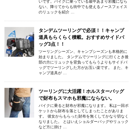
いです。バイクに乗っている最中あまり邪魔になら
ない、降りてからも街中でも使えるノースフェイス
のリュックを紹介 …
タンデムツーリングで必須！！キャンプ
道具もらくらく積載。おすすめサイドバ
ッグ3点！！
ツーリングシーズン、キャンプシーズンも本格的に
始まりました。 タンデムでツーリングに行くとき後
部の方にリュックを背負ってもらうよりもサイドバ
ッグでツーリングした方がお互い楽です。 また、キ
ャンプ道具が …
ツーリングに大活躍！ホルスターバッグ
で財布もスマホも邪魔にならない。
バイクに乗ると財布が邪魔になります。 私は一回ポ
ケットから財布を落としてしまったことがありま
す。 彼女からもらった財布を無くしてかなり切なく
なりました。 とはいえショルダーバッグやリュック
など方に掛け …