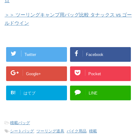
点
＞＞ ツーリングキャンプ用バッグ比較 タナックス vs ゴー
ルドウイン
Twitter
Facebook
Google+
Pocket
B!
はてブ
LINE
-
積載バッグ
-
シートバッグ
,
ツーリング道具
,
バイク用品
,
積載