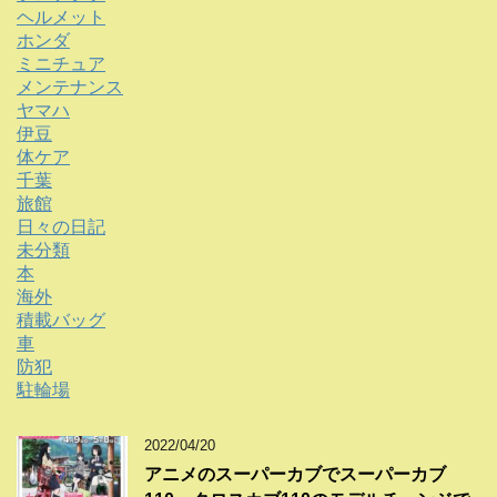
ヘルメット
ホンダ
ミニチュア
メンテナンス
ヤマハ
伊豆
体ケア
千葉
旅館
日々の日記
未分類
本
海外
積載バッグ
車
防犯
駐輪場
2022/04/20
アニメのスーパーカブでスーパーカブ