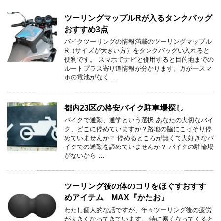
ツーリングマップルRが入るタンクバッグ
おすすめ3点
バイクツーリングの情報満載のツーリングマップル
R（サイズが大きい方）をタンクバッグい入れると
便利です。 スマホでナビと併用すると目的地までの
ルートプラス寄り道情報が分かります。万が一スマ
ホの電池がなく …
都内23区の格安バイク駐車場探し
バイクで通勤、通学という選択 あなたの大切なバイ
ク、どこに停めていますか？路地の脇にこっそり停
めていませんか？ 停めるところが無くて大好きなバ
イクでの通勤を諦めていませんか？ バイクの駐輪場
がないから …
ツーリング後の体のコリをほぐすおすす
めアイテム MAX『かたお』
わたし個人的な話ですが、年々ツーリング後の疲労
が大きくなってきています。 特に寒くなってくると