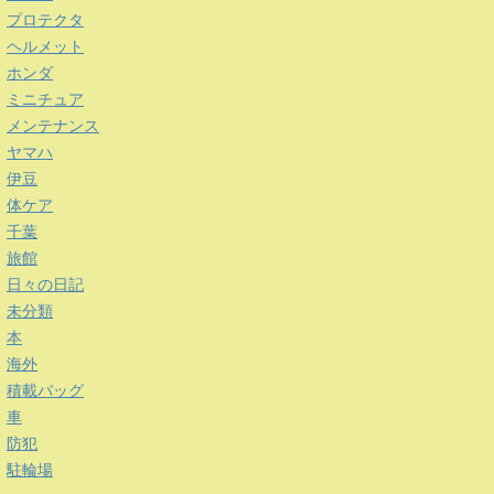
プロテクタ
ヘルメット
ホンダ
ミニチュア
メンテナンス
ヤマハ
伊豆
体ケア
千葉
旅館
日々の日記
未分類
本
海外
積載バッグ
車
防犯
駐輪場