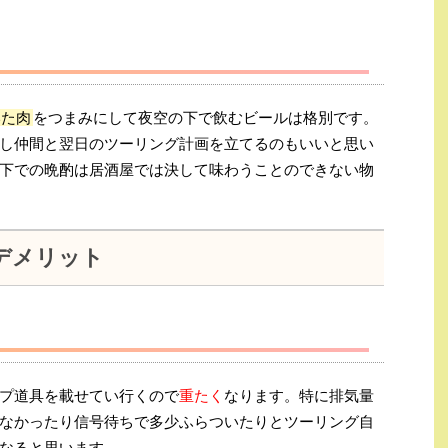
いた肉
をつまみにして夜空の下で飲むビールは格別です。
し仲間と翌日のツーリング計画を立てるのもいいと思い
下での晩酌は居酒屋では決して味わうことのできない物
デメリット
プ道具を載せてい行くので
重たく
なります。特に排気量
なかったり信号待ちで多少ふらついたりとツーリング自
なると思います。