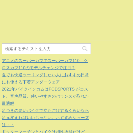
アニメのスーパーカブでスーパーカブ110、ク
ロスカブ110のモデルチェンジで注目？
夏でも快適ツーリングしたい人におすすめ日常
にも使える下着アンダーウェア
2021年バイクインカムはFODSPORTS がコス
ト、音声品質、使いやすさのバランスが取れた
最適解
足つきの悪いバイクで立ちごけするくらいなら
足元変えればいいじゃない。おすすめシューズ
は・・
ドクターマーチンとバイクは相性抜群だけど、