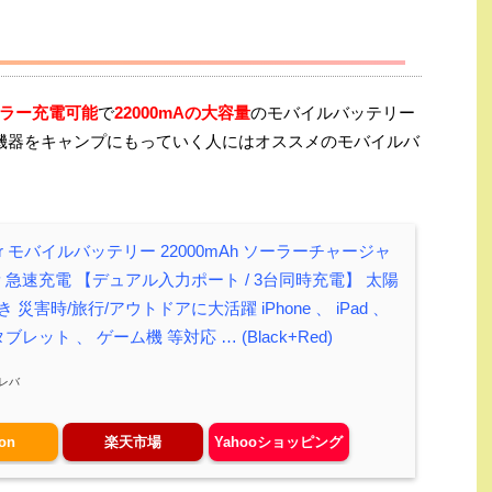
ラー充電可能
で
22000mAの大容量
のモバイルバッテリー
機器をキャンプにもっていく人にはオススメのモバイルバ
olar モバイルバッテリー 22000mAh ソーラーチャージャ
 急速充電 【デュアル入力ポート / 3台同時充電】 太陽
災害時/旅行/アウトドアに大活躍 iPhone 、 iPad 、
ブレット 、 ゲーム機 等対応 … (Black+Red)
レバ
on
楽天市場
Yahooショッピング