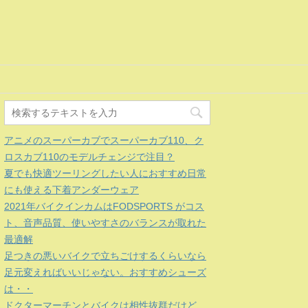
アニメのスーパーカブでスーパーカブ110、ク
ロスカブ110のモデルチェンジで注目？
夏でも快適ツーリングしたい人におすすめ日常
にも使える下着アンダーウェア
2021年バイクインカムはFODSPORTS がコス
ト、音声品質、使いやすさのバランスが取れた
最適解
足つきの悪いバイクで立ちごけするくらいなら
足元変えればいいじゃない。おすすめシューズ
は・・
ドクターマーチンとバイクは相性抜群だけど、