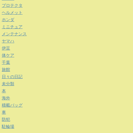
プロテクタ
ヘルメット
ホンダ
ミニチュア
メンテナンス
ヤマハ
伊豆
体ケア
千葉
旅館
日々の日記
未分類
本
海外
積載バッグ
車
防犯
駐輪場