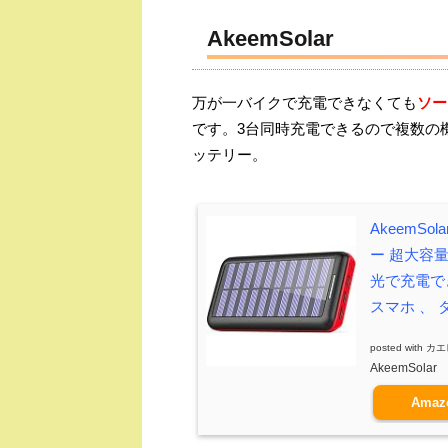
AkeemSolar
万が一バイクで充電できなくても
ソー
です。3台同時充電できるので複数の
ッテリー。
AkeemS
ー 超大容量
光で充電でき 
スマホ 、 タ
posted with
カエ
AkeemSolar
Amaz