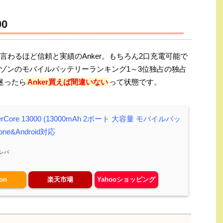
00
言わるほど信頼と実績のAnker。もちろん2口充電可能で
ゾンのモバイルバッテリーランキング1～3位独占の独占
迷ったら
Anker買えば間違いない
って状態です。
werCore 13000 (13000mAh 2ポート 大容量 モバイルバッ
one&Android対応
レバ
on
楽天市場
Yahooショッピング